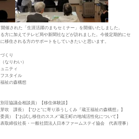
て開催された「生涯活躍のまちセミナー」を開催いたしました。
ある方に加えてテレビ局や新聞社などが訪れました。今後定期的にセ
県に移住される方のサポートをしていきたいと思います。
づくり
（なりわい）
ュニティ
フスタイル
王福祉の森構想
王別荘協議会相談員）【移住体験談】
芽吹 課長）【“ひと”に寄り添うしくみ『蔵王福祉の森構想』】
委員）【“お試し移住のススメ”蔵王町の地域活性化について】
代表取締役社長・一般社団法人日本ファームステイ協会 代表理事）