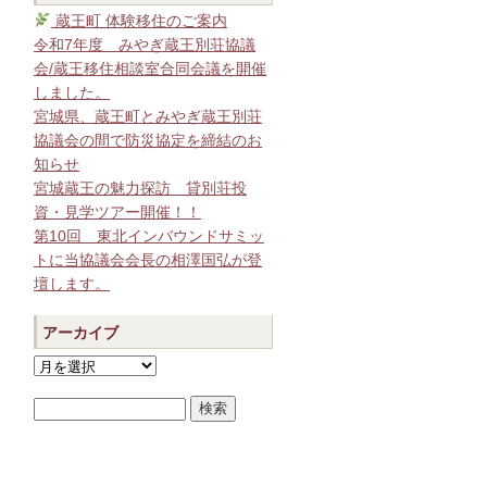
蔵王町 体験移住のご案内
令和7年度 みやぎ蔵王別荘協議
会/蔵王移住相談室合同会議を開催
しました。
宮城県、蔵王町とみやぎ蔵王別荘
協議会の間で防災協定を締結のお
知らせ
宮城蔵王の魅力探訪 貸別荘投
資・見学ツアー開催！！
第10回 東北インバウンドサミッ
トに当協議会会長の相澤国弘が登
壇します。
アーカイブ
ア
ー
カ
イ
ブ