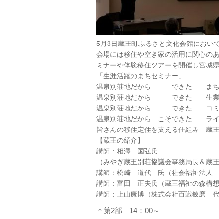
5月3日蔵王町ふるさと文化会館におい
会場には移住や空き家の活用に関心の
ミナーや体験移住ツアーを開催し宮城
「生涯活躍のまちセミナー」
温泉別荘地だから できた まち
温泉別荘地だから できた 生業
温泉別荘地だから できた コミ
温泉別荘地だから こそできた ライ
皆さんの移住定住を支える仕組み 蔵
【蔵王の紹介】
講師：相澤 国弘氏
（みやぎ蔵王別荘協議会事務局長＆蔵
講師：松崎 道代 氏（社会福祉法人 
講師：富田 正夫氏（蔵王福祉の森構想
講師：上山康博（株式会社百戦錬磨 
＊第2部 14：00～