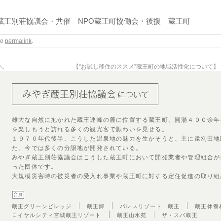
蔵王別荘協議会・共催 NPO蔵王町協働会・後援 蔵王町
he
permalink
.
い。
【“お試し移住のススメ”蔵王町の地域活性化について】
雄大な自然に抱かれた蔵王連峰の麓に位置する蔵王町。開湯４００余年
を楽しもうと訪れる多くの観光客で賑わいを見せる。
１９７０年代後半、こうした温泉地の魅力を生かそうと、主に遠刈田地
た。今では多くの分譲地が開発されている。
みやぎ蔵王別荘協議会はこうした蔵王町において開発業者や管理組合が
った団体です。
大規模災害時の被災者の受入れ事業や蔵王町に対する定住促進の取り組
蔵王グリーンビレッジ
蔵王郷
パレスリゾート 蔵王
蔵王休養
ロイヤルシティ宮城蔵王リゾート
蔵王山水苑
ザ・スパ蔵王