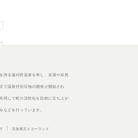
→
を誇る遠刈田温泉を有し、名湯や自然
区で温泉付別荘地の開発が開始され
共同して町の活性化を目的に立ち上が
みなどを行っています。
村
京急蔵王エコーランド