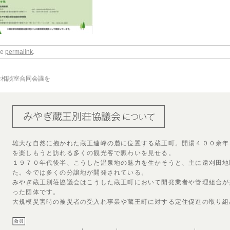
he
permalink
.
住相談室合同会議を
雄大な自然に抱かれた蔵王連峰の麓に位置する蔵王町。開湯４００余年
を楽しもうと訪れる多くの観光客で賑わいを見せる。
１９７０年代後半、こうした温泉地の魅力を生かそうと、主に遠刈田地
た。今では多くの分譲地が開発されている。
みやぎ蔵王別荘協議会はこうした蔵王町において開発業者や管理組合が
った団体です。
大規模災害時の被災者の受入れ事業や蔵王町に対する定住促進の取り組