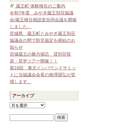
蔵王町 体験移住のご案内
令和7年度 みやぎ蔵王別荘協議
会/蔵王移住相談室合同会議を開催
しました。
宮城県、蔵王町とみやぎ蔵王別荘
協議会の間で防災協定を締結のお
知らせ
宮城蔵王の魅力探訪 貸別荘投
資・見学ツアー開催！！
第10回 東北インバウンドサミッ
トに当協議会会長の相澤国弘が登
壇します。
アーカイブ
ア
ー
カ
イ
ブ