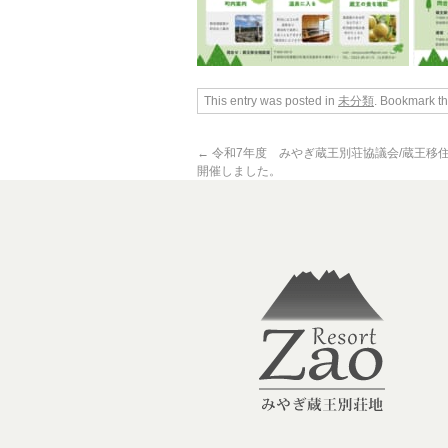
This entry was posted in
未分類
. Bookmark t
←
令和7年度 みやぎ蔵王別荘協議会/蔵王移
開催しました。