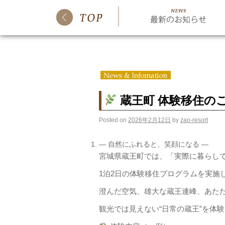
蔵王町 体験移住の
Posted on
2026年2月12日
by
zao-resort
― 自然にふれると、笑顔になる ―
宮城県蔵王町では、「実際に暮らし
1泊2日の体験移住プログラムを実施
澄んだ空気、雄大な蔵王連峰、あた
観光では見えない“日常の蔵王”を体