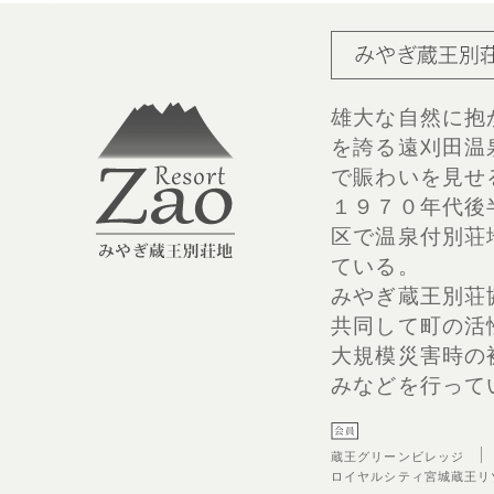
雄大な自然に抱
を誇る遠刈田温
で賑わいを見せ
１９７０年代後
区で温泉付別荘
ている。
みやぎ蔵王別荘
共同して町の活
大規模災害時の
みなどを行って
蔵王グリーンビレッジ
ロイヤルシティ宮城蔵王リ