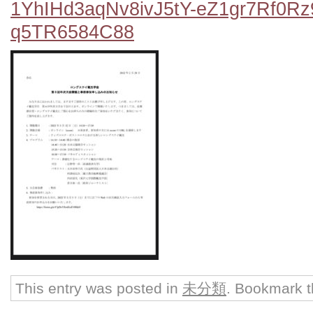
1YhIHd3aqNv8ivJ5tY-eZ1gr7Rf0R
q5TR6584C88
This entry was posted in
未分類
. Bookmark 