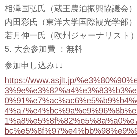
相澤国弘氏（蔵王農泊振興協議会）
内田彩氏（東洋大学国際観光学部）
若月伸一氏（欧州ジャーナリスト
5. 大会参加費 ：無料
参加申し込み↓↓
https://www.asjlt.jp/%e3%80%9
3%9e%e3%82%a4%e3%83%b3%e
0%91%e7%ac%ac6%e5%b9%b4%
4%a7%e4%bc%9a%e9%96%8b%e
1%a8%e5%8f%82%e5%8a%a0%e
bc%e5%8f%97%e4%bb%98%e9%96